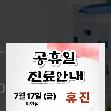
력하는 병원
외과 수술의 새로운 표준을 제시
로봇수술센터
000례 수술