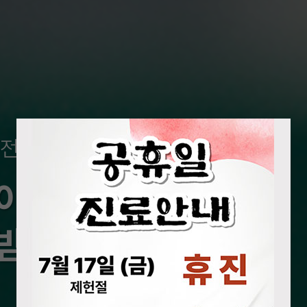
력하는 병원
 전문병원
외과 수술의 새로운 표준을 제시
이
로봇수술센터
000례 수술
 받습니다