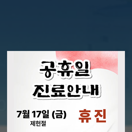
력하는 병원
외과 수술의 새로운 표준을 제시
로봇수술센터
000례 수술