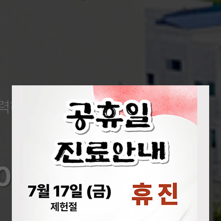
력하는 병원
외과 수술의 새로운 표준을 제시
로봇수술센터
000례 수술