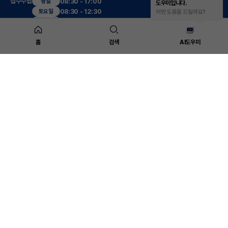
접수수납
08:30 - 17:00
평일
도우미입니다.
08:30 - 12:30
토요일
어떤 도움을 드릴까요?
진료시간
09:00 - 17:30
평일
09:00 - 13:00
토요일
12:30 - 13:30
점심
홈
검색
AI도우미
진료센터
복부응급수술센터
대장항문센터
(야간,공휴일)