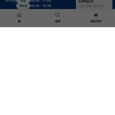
접수수납
08:30 - 17:00
평일
도우미입니다.
08:30 - 12:30
토요일
어떤 도움을 드릴까요?
진료시간
09:00 - 17:30
평일
09:00 - 13:00
토요일
12:30 - 13:30
점심
홈
검색
AI도우미
진료센터
복부응급수술센터
대장항문센터
(야간,공휴일)