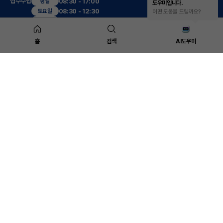
접수수납
08:30 - 17:00
평일
도우미입니다.
08:30 - 12:30
토요일
어떤 도움을 드릴까요?
진료시간
09:00 - 17:30
평일
09:00 - 13:00
토요일
12:30 - 13:30
점심
홈
검색
AI도우미
진료센터
복부응급수술센터
대장항문센터
(야간,공휴일)