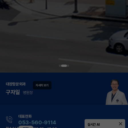
대장항문외과
자세히 보기
구자일
병원장
대표전화
053-560-9114
실시간 AI