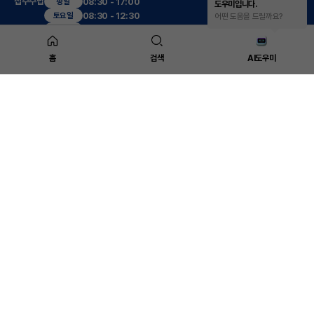
접수수납
08:30 - 17:00
평일
도우미입니다.
08:30 - 12:30
토요일
어떤 도움을 드릴까요?
진료시간
09:00 - 17:30
평일
09:00 - 13:00
토요일
12:30 - 13:30
점심
홈
검색
AI도우미
진료센터
복부응급수술센터
대장항문센터
(야간,공휴일)