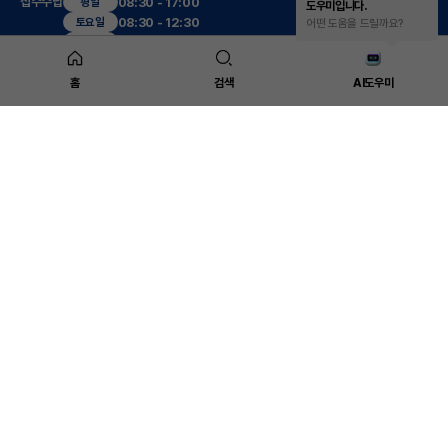
접수수납
08:30 - 17:00
평일
도우미입니다.
08:30 - 12:30
토요일
어떤 도움을 드릴까요?
진료시간
09:00 - 17:30
평일
09:00 - 13:00
토요일
12:30 - 13:30
점심
홈
검색
AI도우미
진료센터
복부응급수술센터
대장항문센터
(야간,공휴일)