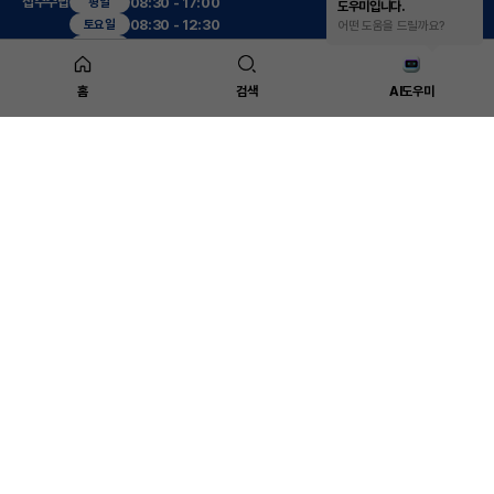
접수수납
08:30 - 17:00
평일
도우미입니다.
08:30 - 12:30
토요일
어떤 도움을 드릴까요?
진료시간
09:00 - 17:30
평일
09:00 - 13:00
토요일
12:30 - 13:30
점심
홈
검색
AI도우미
진료센터
복부응급수술센터
대장항문센터
(야간,공휴일)