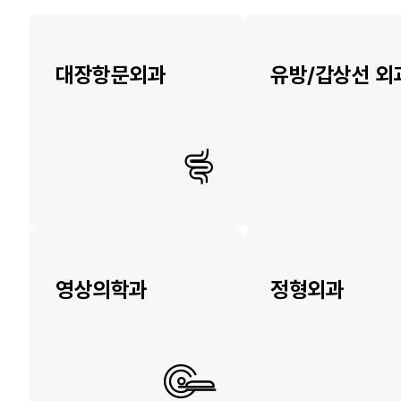
대장항문외과
유방/갑상선 외
영상의학과
정형외과
소개
소개
의료진
의료진